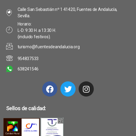
s
a
v
Calle San Sebastián nº 1 41420, Fuentes de Andalucía,
s
t
e
Sevilla.
d
a
Horario:
n
L-D: 9:30 H. a 13:30 H.
e
s
(incluido festivos).
t
E
turismo@fuentesdeandalucia.org
o
v
954837533
s
e
638241546
n
t
o
Sellos de calidad: