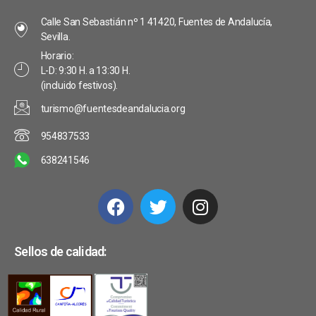
s
a
v
Calle San Sebastián nº 1 41420, Fuentes de Andalucía,
s
t
e
Sevilla.
d
a
Horario:
n
L-D: 9:30 H. a 13:30 H.
e
s
(incluido festivos).
t
E
turismo@fuentesdeandalucia.org
o
v
954837533
s
e
638241546
n
t
o
Sellos de calidad: