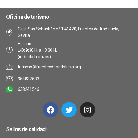
s
a
c
v
a
s
t
d
e
Oficina de turismo:
o
d
a
n
Calle San Sebastián nº 1 41420, Fuentes de Andalucía,
e
Sevilla.
s
t
E
Horario:
L-D: 9:30 H. a 13:30 H.
o
v
(incluido festivos).
s
e
turismo@fuentesdeandalucia.org
n
954837533
t
638241546
o
Sellos de calidad: